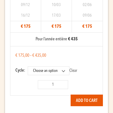
09/12
10/03
02/06
16/12
17/03
09/06
€ 175
€ 175
€ 175
Pour l’année entière
€ 435
€
175,00
–
€
435,00
Cycle:
Clear
Banjo
Clawhammer
quantity
ADD TO CART