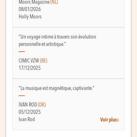
Moors Magazine
(NL)
08/01/2026
Holly Moors
“Un voyage intime à travers son évolution
personnelle et artistique.”
CIMIC VZW
(BE)
17/12/2025
“La musique est magnétique, captivante.”
IVAN ROD
(DK)
05/12/2025
Ivan Rod
Voir plus ›
Voir plus ›
Voir plus ›
Voir plus ›
Voir plus ›
Voir plus ›
Voir plus ›
Voir plus ›
Voir plus ›
Voir plus ›
Voir plus ›
Voir plus ›
Voir plus ›
Voir plus ›
Voir plus ›