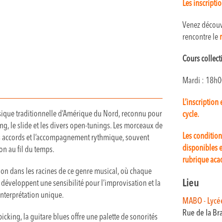
Les inscripti
Venez découvr
rencontre le
m
Cours collecti
Mardi : 18h0
L’inscription
usique traditionnelle d’Amérique du Nord, reconnu pour
cycle.
g, le slide et les divers open-tunings. Les morceaux de
Les condition
les accords et l’accompagnement rythmique, souvent
disponibles e
on au fil du temps.
rubrique aca
on dans les racines de ce genre musical, où chaque
Lieu
s développent une sensibilité pour l’improvisation et la
nterprétation unique.
MABO - Lycé
Rue de la Br
picking, la guitare blues offre une palette de sonorités