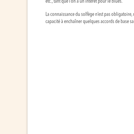
etc., tant que l’on a un intérêt pour le blues.
La connaissance du solfège n’est pas obligatoire,
capacité à enchaîner quelques accords de base san