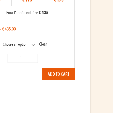
5
€ 175
€ 175
Pour l’année entière
€ 435
–
€
435,00
Clear
y
ADD TO CART