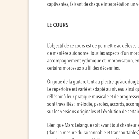
captivantes, faisant de chaque interprétation un 
LE COURS
L’objectif de ce cours est de permettre aux élèves 
de manière autonome. Tous les aspects d’un morcea
accompagnement rythmique et improvisation, en s’
certains morceaux au fil des décennies.
On joue de la guitare tant au plectre qu’aux doigts
Le répertoire est varié et adapté au niveau ainsi q
réfléchir à leur pratique musicale et de progres
sont travaillés : mélodie, paroles, accords, acc
sur les versions originales et l’évolution de cert
Bien que Marc Lelangue soit avant tout chanteur e
(dans la mesure du raisonnable et transportables