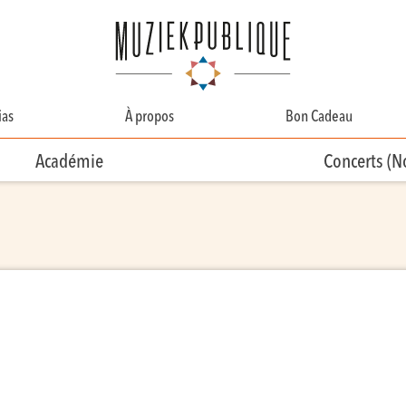
as
À propos
Bon Cadeau
A Propos
Académie
Concerts (
Contact
Équipe
Bénévolat