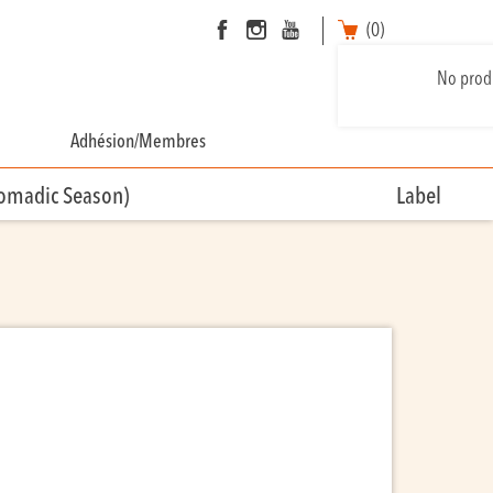
(0)
No produ
Adhésion/Membres
Nomadic Season)
Label