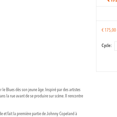
€ 17
€
175,00
Cycle:
Guitare
blues
quantit
r le Blues dès son jeune âge. Inspiré par des artistes
s la rue avant de se produire sur scène. Il rencontre
de et fait la première partie de Johnny Copeland à