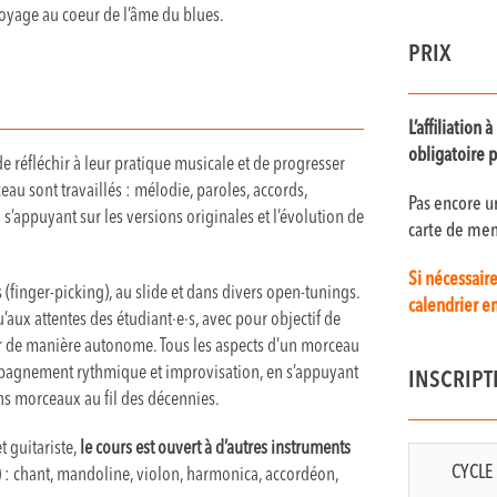
voyage au coeur de l’âme du blues.
PRIX
L’affiliatio
obligatoire p
de réfléchir à leur pratique musicale et de progresser
u sont travaillés : mélodie, paroles, accords,
Pas encore 
appuyant sur les versions originales et l’évolution de
carte de mem
Si nécessair
 (finger-picking), au slide et dans divers open-tunings.
calendrier en
u’aux attentes des étudiant·e·s, avec pour objectif de
ser de manière autonome. Tous les aspects d’un morceau
ompagnement rythmique et improvisation, en s’appuyant
INSCRIPT
ains morceaux au fil des décennies.
t guitariste,
le cours est ouvert à d’autres instruments
CYCLE 
) : chant, mandoline, violon, harmonica, accordéon,