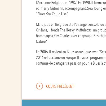
l’Ancienne Belgique en 1987. En 1990, il forme u
et Thierry Gutmann, accompagnant Zora Young en t
“Blues You Could Use”.
Marc joue en Belgique et à l’étranger, en solo ou
Orléans, il fonde The Heavy Muffulettas, un grou
hommage à Ray Charles avec ce groupe. Ses chans
Nature”.
En 2006, il revient au Blues acoustique avec “Se
2016 est acclamé en Europe. Il a aussi programmé
continue de partager sa passion pour le Blues à t
COURS PRÉCÉDENT