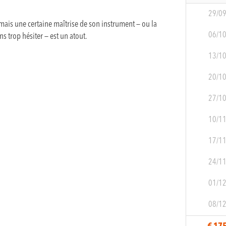
29/0
 mais une certaine maîtrise de son instrument — ou la
06/1
s trop hésiter — est un atout.
13/1
20/1
27/1
10/1
17/1
24/1
01/1
08/1