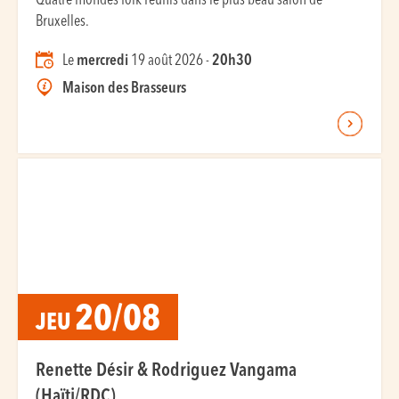
Quatre mondes folk réunis dans le plus beau salon de
Bruxelles.
Le
mercredi
19 août 2026 -
20h30
Maison des Brasseurs
20/08
JEU
Renette Désir & Rodriguez Vangama
(Haïti/RDC)