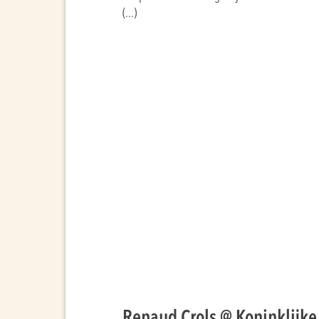
(...)
Renaud Crols @ Koninklijke