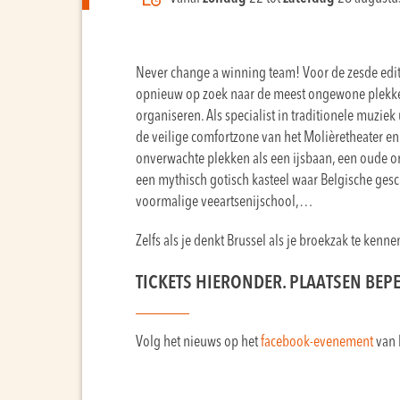
Never change a winning team! Voor de zesde edit
opnieuw op zoek naar de meest ongewone plekke
organiseren. Als specialist in traditionele muzie
de veilige comfortzone van het Molièretheater en 
onverwachte plekken als een ijsbaan, een oude on
een mythisch gotisch kasteel waar Belgische gesc
voormalige veeartsenijschool,…
Zelfs als je denkt Brussel als je broekzak te kennen
TICKETS HIERONDER. PLAATSEN BEP
Volg het nieuws op het
facebook-evenement
van 