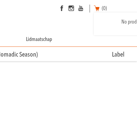
(0)
No produ
Lidmaatschap
Nomadic Season)
Label