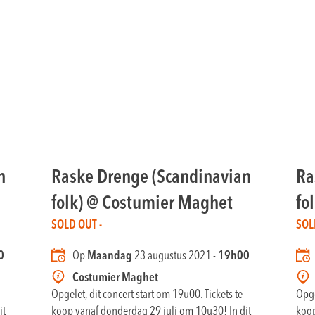
n
Raske Drenge (Scandinavian
Ra
folk) @ Costumier Maghet
fo
SOLD OUT -
SOL
0
Op
Maandag
23 augustus 2021 -
19h00
Costumier Maghet
Opgelet, dit concert start om 19u00. Tickets te
Opge
it
koop vanaf donderdag 29 juli om 10u30! In dit
koop