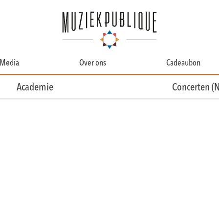
Media
Over ons
Cadeaubon
Over Ons
Academie
Concerten (
Contact
Ons team
Vrijwilligersteam