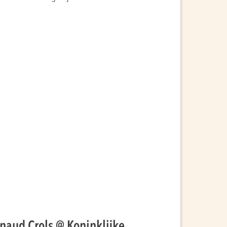
naud Crols @ Koninklijke