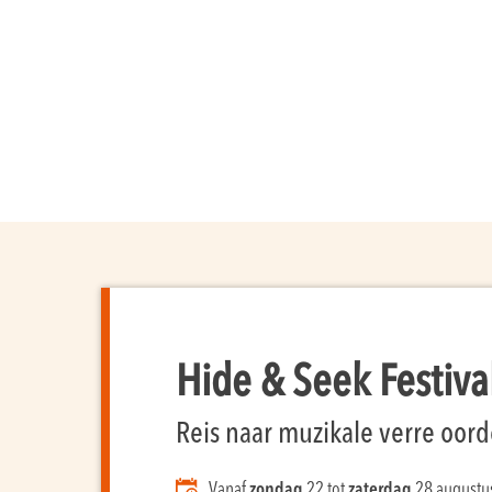
Hide & Seek Festiva
Reis naar muzikale verre oor
Vanaf
zondag
22 tot
zaterdag
28 augustu