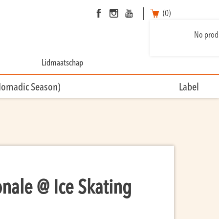
(0)
No produ
Lidmaatschap
Nomadic Season)
Label
nale @ Ice Skating