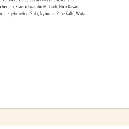
jft veroveren. Het laat het werk herleven van
 Rochereau, Franco Luambo Makiadi, Nico Kasanda,…
en: de gebroeders Soki, Nyboma, Pepe Kallé, Wuta