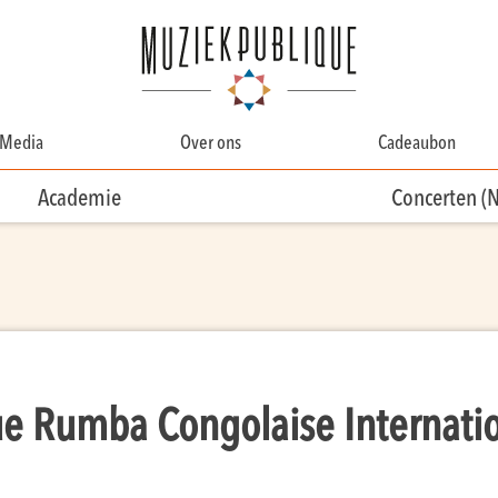
Media
Over ons
Cadeaubon
Over Ons
Academie
Concerten (
Contact
Ons team
Vrijwilligersteam
e Rumba Congolaise Internatio