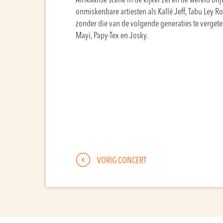
Afrikaanse scène in de kijker zet en de wereld bli
onmiskenbare artiesten als Kallé Jeff, Tabu Ley
zonder die van de volgende generaties te verget
Mayi, Papy-Tex en Josky.
VORIG CONCERT