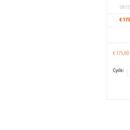
08/1
€ 17
€
175,00
Cycle:
Qanun
quantit