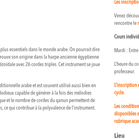
Les inscripti
Venez découvr
rencontre le
m
Cours individ
 plus essentiels dans le monde arabe. On pourrait dire
Mardi : Entr
n trouve son origine dans la harpe ancienne égyptienne
L’heure du co
ézoïdale avec 26 cordes triples. Cet instrument se joue
professeur.
L’inscription
itionnelle arabe et est souvent utilisé aussi bien en
cycle.
élodieux capable de générer à la fois des mélodies
que et le nombre de cordes du qanun permettent de
Les condition
s, ce qui contribue à la polyvalence de l’instrument.
disponibles e
rubrique aca
Lieu