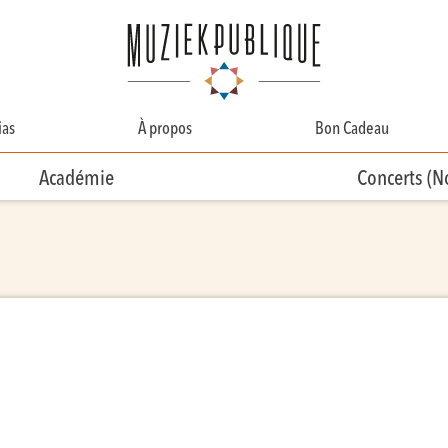
as
À propos
Bon Cadeau
A Propos
Académie
Concerts (
Contact
Équipe
Bénévolat