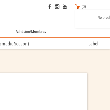
(0)
No produ
Adhésion/Membres
Nomadic Season)
Label