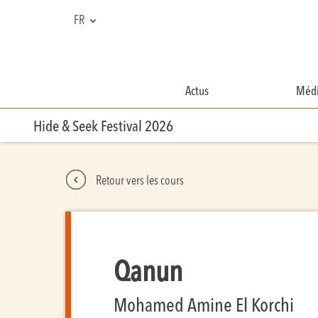
FR
NL
EN
Actus
Médi
Hide & Seek Festival 2026
Retour vers les cours
Qanun
Mohamed Amine El Korchi