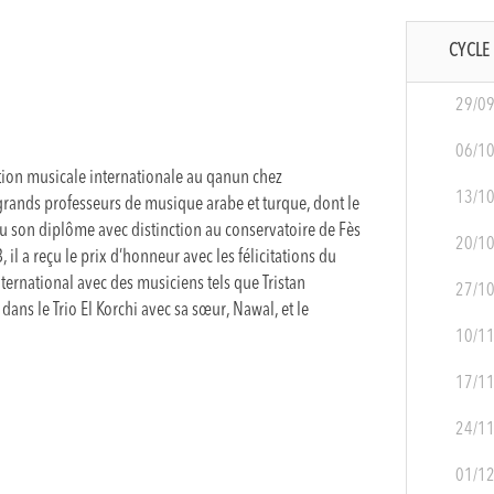
CYCLE 
29/0
06/1
on musicale internationale au qanun chez
13/1
 grands professeurs de musique arabe et turque, dont le
u son diplôme avec distinction au conservatoire de Fès
20/1
il a reçu le prix d’honneur avec les félicitations du
international avec des musiciens tels que Tristan
27/1
ans le Trio El Korchi avec sa sœur, Nawal, et le
10/1
17/1
24/1
01/1