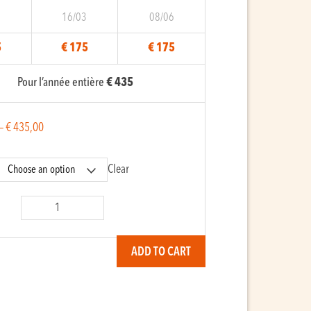
2
16/03
08/06
5
€ 175
€ 175
Pour l’année entière
€ 435
–
€
435,00
Clear
y
ADD TO CART