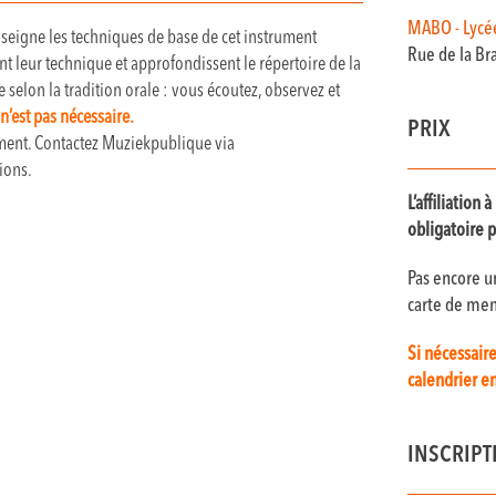
MABO - Lycé
eigne les techniques de base de cet instrument
Rue de la Br
t leur technique et approfondissent le répertoire de la
elon la tradition orale : vous écoutez, observez et
 n’est pas nécessaire.
PRIX
ument. Contactez Muziekpublique via
ions.
L’affiliatio
obligatoire p
Pas encore 
carte de mem
Si nécessair
calendrier en
INSCRIPT