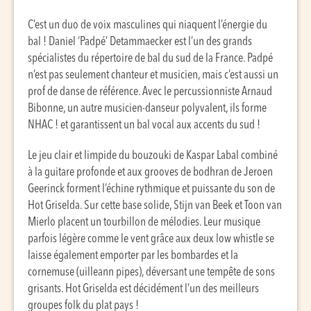
C’est un duo de voix masculines qui niaquent l’énergie du
bal ! Daniel ‘Padpé’ Detammaecker est l’un des grands
spécialistes du répertoire de bal du sud de la France. Padpé
n’est pas seulement chanteur et musicien, mais c’est aussi un
prof de danse de référence. Avec le percussionniste Arnaud
Bibonne, un autre musicien-danseur polyvalent, ils forme
NHAC ! et garantissent un bal vocal aux accents du sud !
Le jeu clair et limpide du bouzouki de Kaspar Labal combiné
à la guitare profonde et aux grooves de bodhran de Jeroen
Geerinck forment l’échine rythmique et puissante du son de
Hot Griselda. Sur cette base solide, Stijn van Beek et Toon van
Mierlo placent un tourbillon de mélodies. Leur musique
parfois légère comme le vent grâce aux deux low whistle se
laisse également emporter par les bombardes et la
cornemuse (uilleann pipes), déversant une tempête de sons
grisants. Hot Griselda est décidément l’un des meilleurs
groupes folk du plat pays !