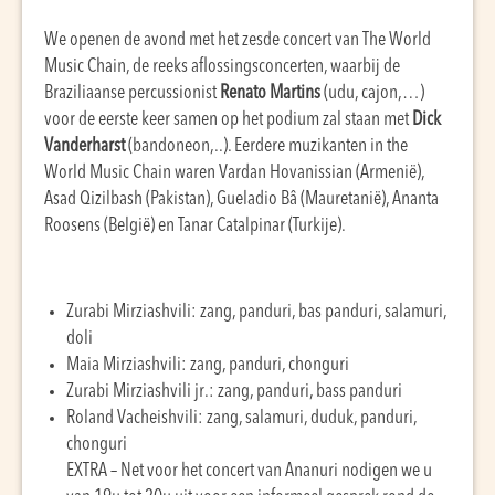
We openen de avond met het zesde concert van The World
Music Chain, de reeks aflossingsconcerten, waarbij de
Braziliaanse percussionist
Renato Martins
(udu, cajon,…)
voor de eerste keer samen op het podium zal staan met
Dick
Vanderharst
(bandoneon,..). Eerdere muzikanten in the
World Music Chain waren Vardan Hovanissian (Armenië),
Asad Qizilbash (Pakistan), Gueladio Bâ (Mauretanië), Ananta
Roosens (België) en Tanar Catalpinar (Turkije).
Zurabi Mirziashvili: zang, panduri, bas panduri, salamuri,
doli
Maia Mirziashvili: zang, panduri, chonguri
Zurabi Mirziashvili jr.: zang, panduri, bass panduri
Roland Vacheishvili: zang, salamuri, duduk, panduri,
chonguri
EXTRA – Net voor het concert van Ananuri nodigen we u