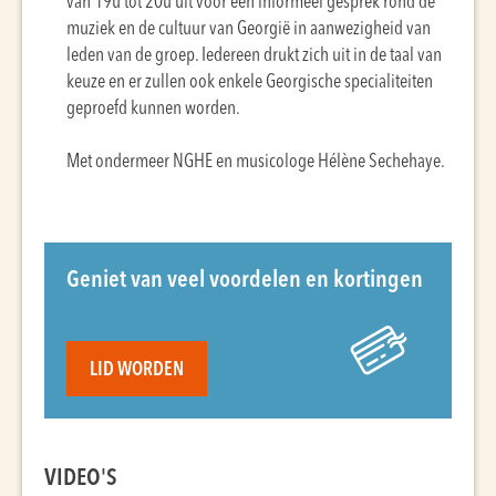
van 19u tot 20u uit voor een informeel gesprek rond de
muziek en de cultuur van Georgië in aanwezigheid van
leden van de groep. Iedereen drukt zich uit in de taal van
keuze en er zullen ook enkele Georgische specialiteiten
geproefd kunnen worden.
Met ondermeer
NGHE
en musicologe Hélène Sechehaye.
Geniet van veel voordelen en kortingen
LID WORDEN
VIDEO'S