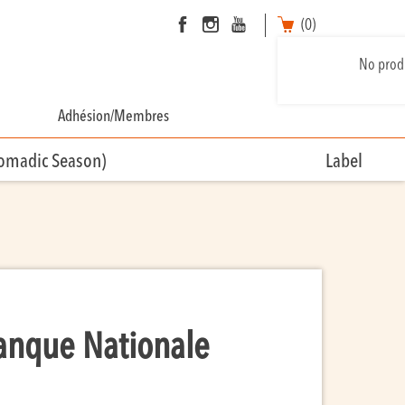
(0)
No produ
Adhésion/Membres
Nomadic Season)
Label
Banque Nationale