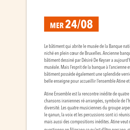
24/08
MER
Le bâtiment qui abrite le musée de la Banque nati
niché en plein cœur de Bruxelles. Ancienne banqu
bâtiment dessiné par Désiré De Keyser a aujourd’h
muséale. Mais l’esprit de la banque à l’ancienne es
bâtiment possède également une splendide verriè
belle enseigne pour accueillir l’ensemble Atine e
Atine Ensemble est la rencontre inédite de quatr
chansons iraniennes ré-arrangées, symbole de l’hé
diversité. Les quatre musiciennes du groupe arpen
le qanun, la voix et les percussions sont ici réun
mais aussi des compositions inédites. Atine veut dir