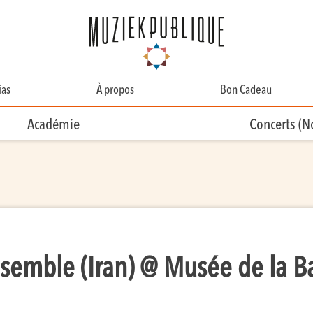
as
À propos
Bon Cadeau
A Propos
Académie
Concerts (
Contact
Équipe
Bénévolat
nsemble (Iran) @ Musée de la 