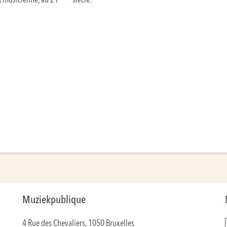
et musicienne, au 21
siècle.
Muziekpublique
4 Rue des Chevaliers, 1050 Bruxelles