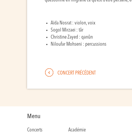
questionne en filigrane ce qu’est d’être persane, 
Aïda Nosrat : violon, voix
Sogol Mirzaei : târ
Christine Zayed : qanûn
Niloufar Mohseni : percussions
CONCERT PRÉCÉDENT
Menu
Concerts
Académie