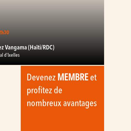
12h30
ez Vangama (Haïti/RDC)
l d'Ixelles
Devenez
MEMBRE
et
profitez de
nombreux avantages