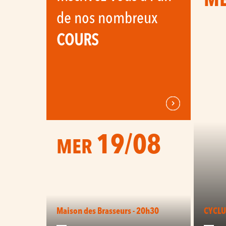
M
de nos nombreux
COURS
19/08
MER
Maison des Brasseurs - 20h30
CYCLU