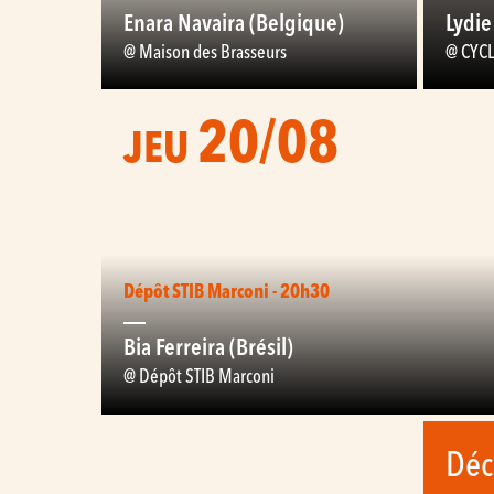
Enara Navaira (Belgique)
Lydie
@ Maison des Brasseurs
@ CYCL
20/08
JEU
Dépôt STIB Marconi - 20h30
Bia Ferreira (Brésil)
@ Dépôt STIB Marconi
Déc