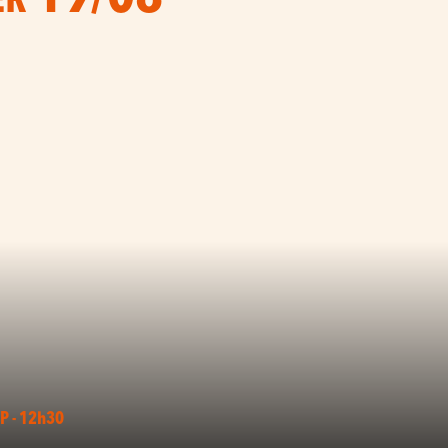
ER
P - 12h30