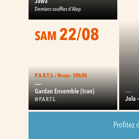
Jawa
Derniers souffles d'Alep
22/08
SAM
P.A.R.T.S. / Rosas - 20h30
Gardan Ensemble (Iran)
Jola 
@ P.A.R.T.S.
Profitez