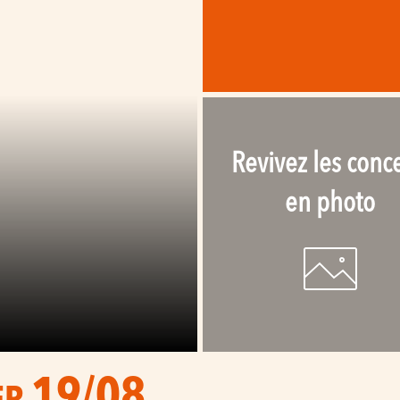
Revivez les conce
en photo
19/08