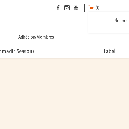
(0)
No produ
Adhésion/Membres
Nomadic Season)
Label