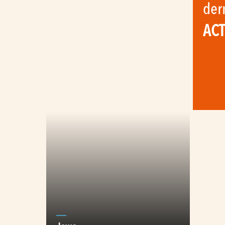
der
AC