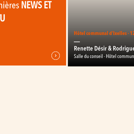
nières
NEWS ET
TU
Hôtel communal d'Ixelles - 
Renette Désir & Rodrigu
Salle du conseil - Hôtel communa