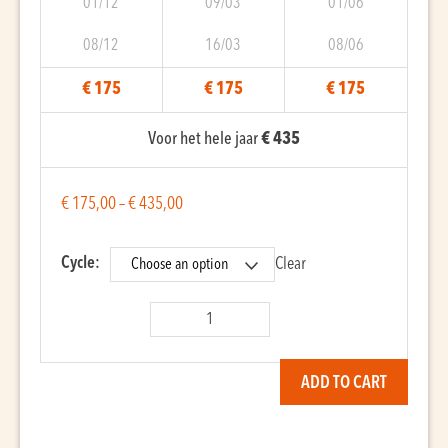
01/12
09/03
01/06
08/12
16/03
08/06
€ 175
€ 175
€ 175
Voor het hele jaar
€ 435
€
175,00
–
€
435,00
Cycle:
Clear
Sevillanas
quantity
ADD TO CART