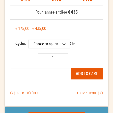
Pour l’année entière
€ 435
€
175,00
–
€
435,00
Cyclus
Clear
Pataíta Por
Bulerías -
Fiesta
ADD TO CART
flamenca
quantity
COURS PRÉCÉDENT
COURS SUIVANT