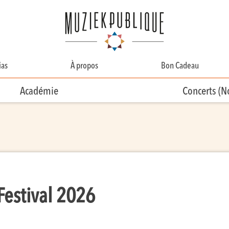
as
À propos
Bon Cadeau
A Propos
Académie
Concerts (
Contact
Équipe
Bénévolat
Festival 2026