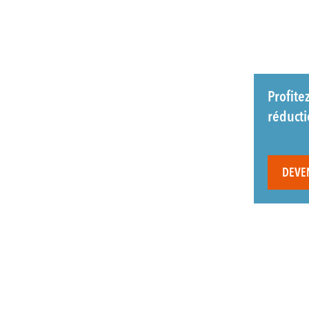
Profite
réduct
DEVE