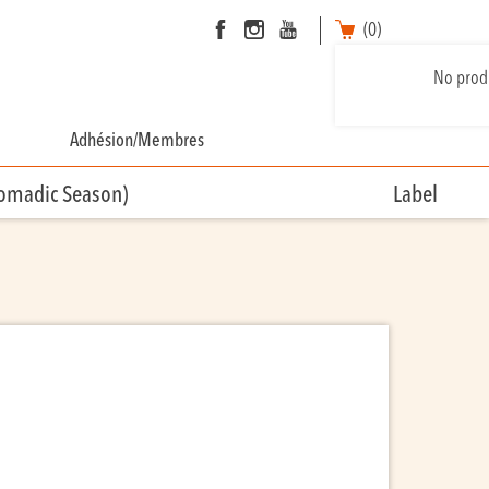
(0)
No produ
Adhésion/Membres
Nomadic Season)
Label