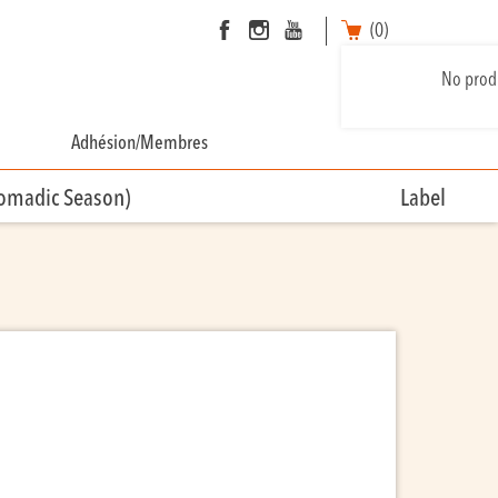
(0)
No produ
Adhésion/Membres
Nomadic Season)
Label