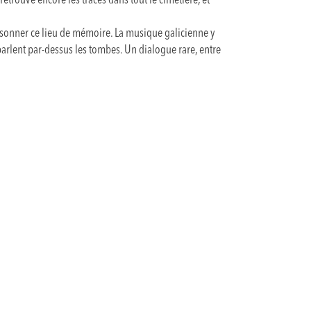
 retrouve encore les traces dans tout le cimetière, et
résonner ce lieu de mémoire. La musique galicienne y
 parlent par-dessus les tombes. Un dialogue rare, entre