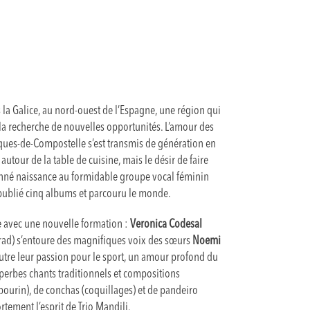
s la Galice, au nord-ouest de l’Espagne, une région qui
à la recherche de nouvelles opportunités. L’amour des
cques-de-Compostelle s’est transmis de génération en
autour de la table de cuisine, mais le désir de faire
donné naissance au formidable groupe vocal féminin
publié cinq albums et parcouru le monde.
e avec une nouvelle formation :
Veronica Codesal
rad) s’entoure des magnifiques voix des sœurs
Noemi
outre leur passion pour le sport, un amour profond du
uperbes chants traditionnels et compositions
urin), de conchas (coquillages) et de pandeiro
rtement l’esprit de Trio Mandili.