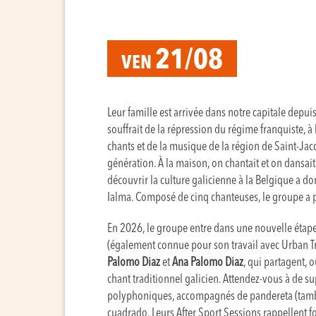
21/08
VEN
Leur famille est arrivée dans notre capitale depui
souffrait de la répression du régime franquiste, 
chants et de la musique de la région de Saint-Ja
génération. À la maison, on chantait et on dansait 
découvrir la culture galicienne à la Belgique a 
Ialma. Composé de cinq chanteuses, le groupe a 
En 2026, le groupe entre dans une nouvelle étap
(également connue pour son travail avec Urban T
Palomo Diaz
et
Ana Palomo Diaz
, qui partagent, 
chant traditionnel galicien. Attendez-vous à de s
polyphoniques, accompagnés de pandereta (tambo
cuadrado. Leurs After Sport Sessions rappellent fo