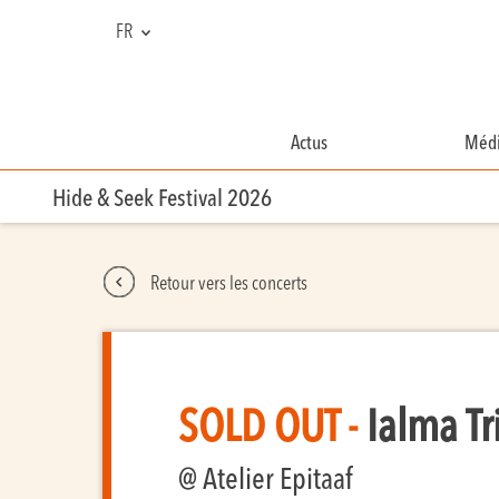
FR
NL
EN
Actus
Médi
Hide & Seek Festival 2026
Retour vers les concerts
SOLD OUT -
Ialma T
@ Atelier Epitaaf