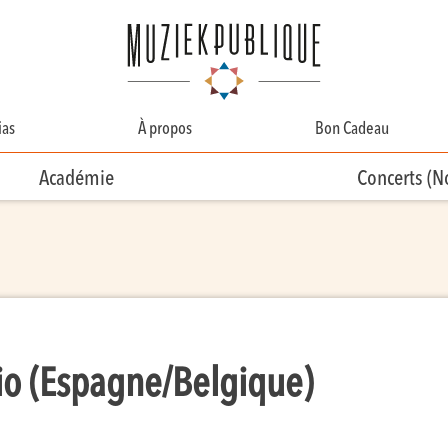
as
À propos
Bon Cadeau
A Propos
Académie
Concerts (
Contact
Équipe
Bénévolat
rio (Espagne/Belgique)