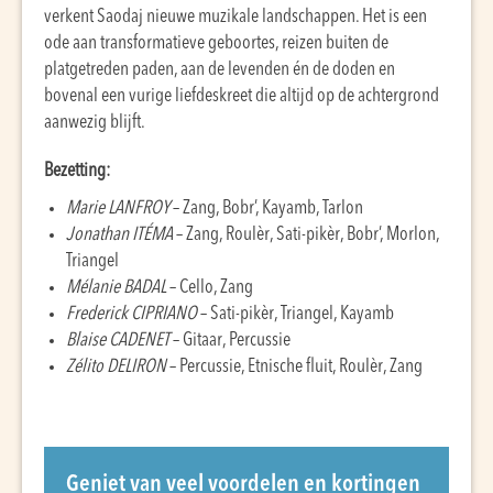
verkent Saodaj nieuwe muzikale landschappen. Het is een
ode aan transformatieve geboortes, reizen buiten de
platgetreden paden, aan de levenden én de doden en
bovenal een vurige liefdeskreet die altijd op de achtergrond
aanwezig blijft.
Bezetting:
Marie LANFROY
– Zang, Bobr’, Kayamb, Tarlon
Jonathan ITÉMA
– Zang, Roulèr, Sati-pikèr, Bobr’, Morlon,
Triangel
Mélanie BADAL
– Cello, Zang
Frederick CIPRIANO
– Sati-pikèr, Triangel, Kayamb
Blaise CADENET
– Gitaar, Percussie
Zélito DELIRON
– Percussie, Etnische fluit, Roulèr, Zang
Geniet van veel voordelen en kortingen