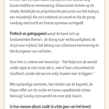
tussen traditie en vernieuwing. Gitaarsnaren botsen op de
rituele, feestelijke en polyritmische percussie van het maloya,
een muziekstijl die ooit ontstond uit verzet en die de groep
vandaag met kracht en finesse opnieuw vormgeeft.
Poëtisch en geëngageerd
werpt de band zich op
fundamentele thema’s: de drang naar rechtvaardigheid, de
strijd voor vrijheid, het belang van collectieve herinnering en
het doorgeven van verhalen.
Voor hen is creëren een levenslijn:
“Het helpt ons de wereld
onder ogen te zien zoals die is, met al haar schoonheid én
hardheid, zonder dat we ons erbij hoeven neer te leggen.”
Met opstandige stemmen, het ritselen van de kayamb, de
diepe roffel van de roulèr en trance-opwekkende ritmes
bevraagt Saodaj onze wereld en onze plek daarin.
In hun nieuwe album
Lodèr la vi
(de geur van het leven)