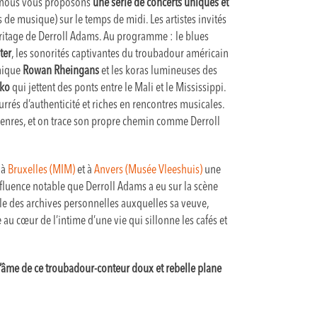
s, nous vous proposons
une série de concerts uniques
et
de musique) sur le temps de midi. Les artistes invités
ritage de Derroll Adams. Au programme : le blues
ter
, les sonorités captivantes du troubadour américain
nnique
Rowan Rheingans
et les koras lumineuses des
oko
qui jettent des ponts entre le Mali et le Mississippi.
rés d’authenticité et riches en rencontres musicales.
es genres, et on trace son propre chemin comme Derroll
 à
Bruxelles (MIM)
et à
Anvers (Musée Vleeshuis)
une
’influence notable que Derroll Adams a eu sur la scène
le des archives personnelles auxquelles sa veuve,
u cœur de l’intime d’une vie qui sillonne les cafés et
l’âme de ce troubadour-conteur doux et rebelle plane