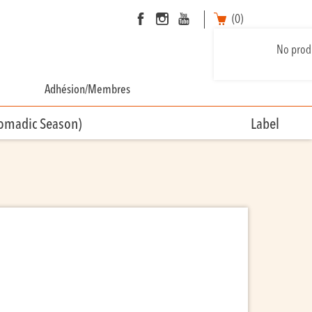
(0)
No produ
Adhésion/Membres
Nomadic Season)
Label