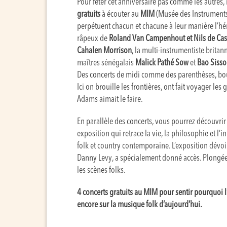
Pour fêter cet anniversaire pas comme les autre
gratuits
à écouter au
MIM
(Musée des Instruments 
perpétuent chacun et chacune à leur manière l’hé
râpeux de
Roland Van Campenhout et Nils de Cas
Cahalen Morrison
, la multi-instrumentiste brita
maîtres sénégalais
Malick Pathé Sow
et
Bao Siss
Des concerts de midi comme des parenthèses, bour
Ici on brouille les frontières, ont fait voyager l
Adams aimait le faire.
En parallèle des concerts, vous pourrez découvrir
exposition qui retrace la vie, la philosophie et l
folk et country contemporaine. L’exposition dévoi
Danny Levy, a spécialement donné accès. Plongée a
les scènes folks.
4 concerts gratuits au MIM pour sentir pourquoi 
encore sur la musique folk d’aujourd’hui.