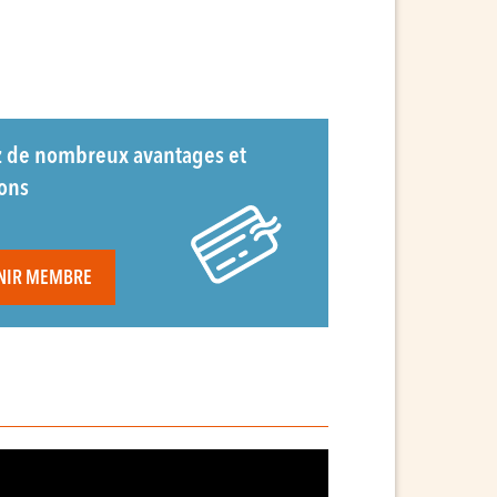
z de nombreux avantages et
ions
NIR MEMBRE