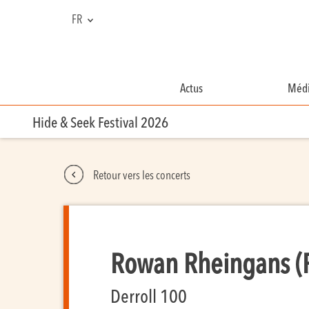
FR
NL
EN
Actus
Médi
Hide & Seek Festival 2026
Retour vers les concerts
Rowan Rheingans (
Derroll 100