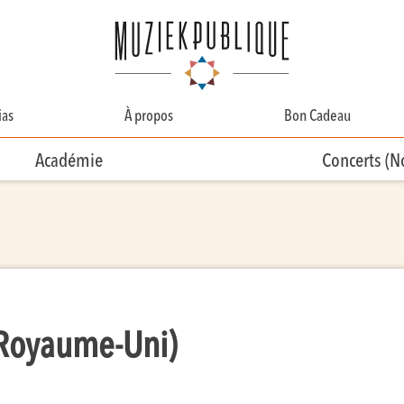
as
À propos
Bon Cadeau
A Propos
Académie
Concerts (
Contact
Équipe
Bénévolat
Royaume-Uni)