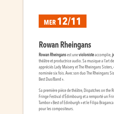
12/11
MER
Rowan Rheingans
Rowan Rheingans
est une
violoniste
accomplie,
j
théâtre et productrice audio. Sa musique a l’art 
appréciés Lady Maisery et The Rheingans Sisters,
nominée six fois. Avec son duo The Rheingans Sist
Best Duo/Band ».
Sa première pièce de théâtre, Dispatches on the Re
Fringe Festival d’Édimbourg et a remporté un Frin
Tambor « Best of Edinburgh » et le Filipa Bragan
pour les compositeurs.