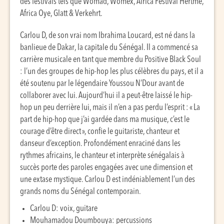
des festivals tels que Womad, Womex, Africa Festival Hertme,
Africa Oye, Glatt & Verkehrt.
Carlou D, de son vrai nom Ibrahima Loucard, est né dans la
banlieue de Dakar, la capitale du Sénégal. Il a commencé sa
carrière musicale en tant que membre du Positive Black Soul
: l’un des groupes de hip-hop les plus célèbres du pays, et il a
été soutenu par le légendaire Youssou N’Dour avant de
collaborer avec lui. Aujourd’hui il a peut-être laissé le hip-
hop un peu derrière lui, mais il n’en a pas perdu l’esprit : « La
part de hip-hop que j’ai gardée dans ma musique, c’est le
courage d’être direct », confie le guitariste, chanteur et
danseur d’exception. Profondément enraciné dans les
rythmes africains, le chanteur et interprète sénégalais à
succès porte des paroles engagées avec une dimension et
une extase mystique. Carlou D est indéniablement l’un des
grands noms du Sénégal contemporain.
Carlou D: voix, guitare
Mouhamadou Doumbouya: percussions