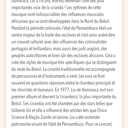
Itamaracá, car à 78 ans, elle est devenue l’une des plus
importantes voix de la ciranda ! Les rythmes de cette
musique sont indissociables des influences musicales
africaines qui se sont développées dans le Nord du Brésil.
Pendant la période coloniale, l’état de Pernambuco était un
centre majeur de la traite des esclaves et s’est ainsi avéré être
un creuset culturel avec des influences des colonialistes
portugais et hollandais, mais aussi des juifs anglais, des
peuples autochtones et bien sûr des esclaves africains. Cela a
créé des styles de musique très spécifiques qui se distinguent
du reste du Brésil. La ciranda traditionnelle est accompagnée
de percussions et d’instruments à vent. Les voix se font
souvent en questions-réponses entre le chanteur principal et
les choristes et danseurs. En 1977, Lia de Itamaracá sort son
premier album et devient la ‘cirandeira’ la plus importante du
Brésil. Ses cirandas ont été chantées par des stars telles que
Gilberto Gil et elle a influencé des artistes tels que Chico
Science & Nação Zumbi et Lenine. Lia a été nommée
patrimoine vivant de l’état de Pernambuco. Pour ce concert,