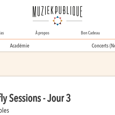
as
À propos
Bon Cadeau
A Propos
Académie
Concerts (
Contact
Équipe
Bénévolat
fly Sessions - Jour 3
oles