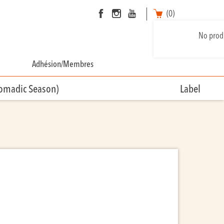
(0)
No produ
Adhésion/Membres
Nomadic Season)
Label