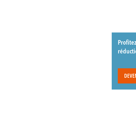
Profite
réduct
DEVE