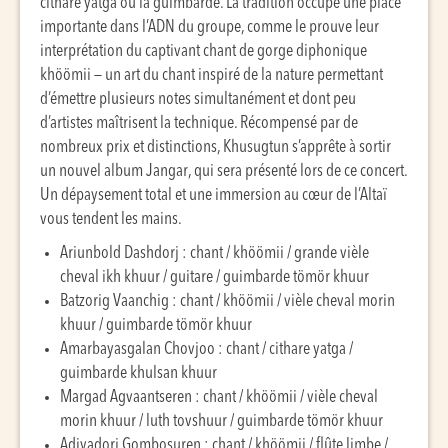
cithare yatga ou la guimbarde. La tradition occupe une place
importante dans l’ADN du groupe, comme le prouve leur
interprétation du captivant chant de gorge diphonique
khöömii — un art du chant inspiré de la nature permettant
d’émettre plusieurs notes simultanément et dont peu
d’artistes maîtrisent la technique. Récompensé par de
nombreux prix et distinctions, Khusugtun s’apprête à sortir
un nouvel album Jangar, qui sera présenté lors de ce concert.
Un dépaysement total et une immersion au cœur de l’Altaï
vous tendent les mains.
Ariunbold Dashdorj : chant / khöömii / grande vièle
cheval ikh khuur / guitare / guimbarde tömör khuur
Batzorig Vaanchig : chant / khöömii / vièle cheval morin
khuur / guimbarde tömör khuur
Amarbayasgalan Chovjoo : chant / cithare yatga /
guimbarde khulsan khuur
Margad Agvaantseren : chant / khöömii / vièle cheval
morin khuur / luth tovshuur / guimbarde tömör khuur
Adiyadorj Gombosuren : chant / khöömii / flûte limbe /