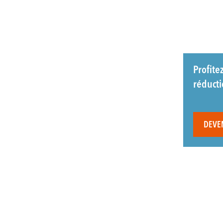
Profite
réduct
DEVE