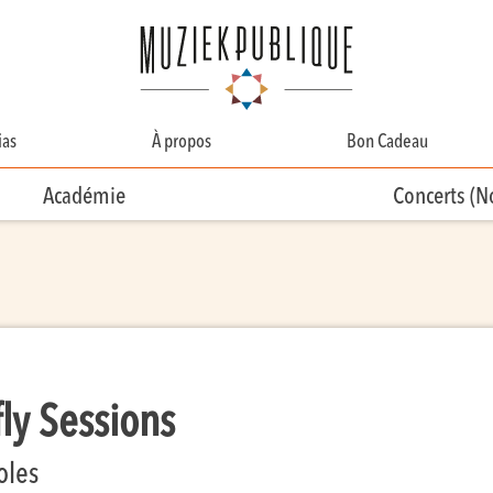
as
À propos
Bon Cadeau
A Propos
Académie
Concerts (
Contact
Équipe
Bénévolat
fly Sessions
oles