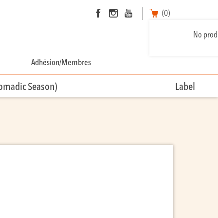
(0)
No produ
Adhésion/Membres
Nomadic Season)
Label