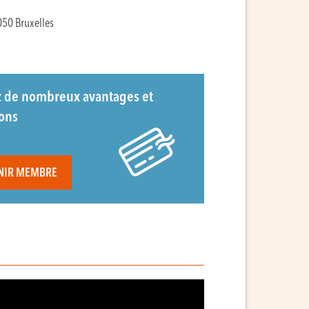
050 Bruxelles
z de nombreux avantages et
ions
NIR MEMBRE