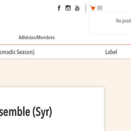
(0)
No produ
Adhésion/Membres
Nomadic Season)
Label
semble (Syr)