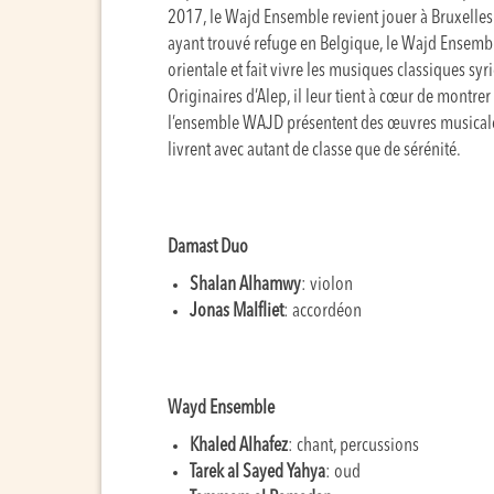
2017, le Wajd Ensemble revient jouer à Bruxelle
ayant trouvé refuge en Belgique, le Wajd Ensembl
orientale et fait vivre les musiques classiques sy
Originaires d’Alep, il leur tient à cœur de montrer
l’ensemble WAJD présentent des œuvres musicales
livrent avec autant de classe que de sérénité.
Damast Duo
Shalan Alhamwy
: violon
Jonas Malfliet
: accordéon
Wayd Ensemble
Khaled Alhafez
: chant, percussions
Tarek al Sayed Yahya
: oud