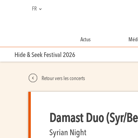
FR
NL
EN
Actus
Médi
Hide & Seek Festival 2026
Retour vers les concerts
Damast Duo (Syr/Be)
Syrian Night