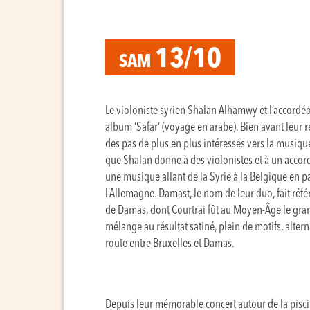
13/10
SAM
Le violoniste syrien Shalan Alhamwy et l’accordéo
album ‘Safar’ (voyage en arabe). Bien avant leur 
des pas de plus en plus intéressés vers la musique
que Shalan donne à des violonistes et à un accord
une musique allant de la Syrie à la Belgique en pa
l’Allemagne. Damast, le nom de leur duo, fait référ
de Damas, dont Courtrai fût au Moyen-Âge le grand
mélange au résultat satiné, plein de motifs, alte
route entre Bruxelles et Damas.
Depuis leur mémorable concert autour de la piscin