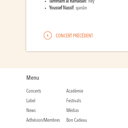
Tammam al Ramadan
: ney
Youssef Nassif
: qanûn
CONCERT PRÉCÉDENT
Menu
Concerts
Académie
Label
Festivals
News
Médias
Adhésion/Membres
Bon Cadeau