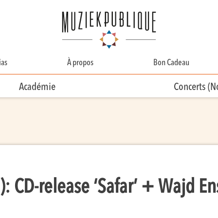
as
À propos
Bon Cadeau
A Propos
Académie
Concerts (
Contact
Équipe
Bénévolat
: CD-release ‘Safar’ + Wajd En