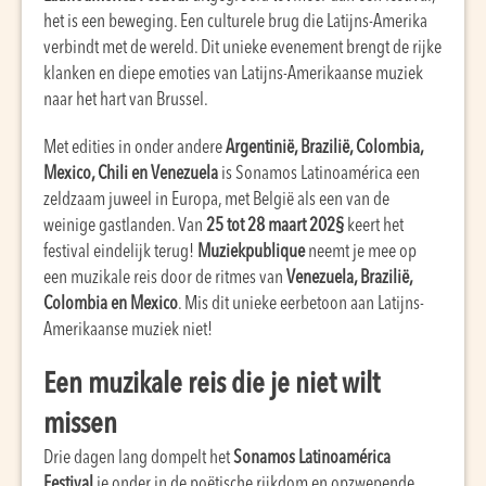
het is een beweging. Een culturele brug die Latijns-Amerika
verbindt met de wereld. Dit unieke evenement brengt de rijke
klanken en diepe emoties van Latijns-Amerikaanse muziek
naar het hart van Brussel.
Met edities in onder andere
Argentinië, Brazilië, Colombia,
Mexico, Chili en Venezuela
is Sonamos Latinoamérica een
zeldzaam juweel in Europa, met België als een van de
weinige gastlanden. Van
25 tot 28 maart 202§
keert het
festival eindelijk terug!
Muziekpublique
neemt je mee op
een muzikale reis door de ritmes van
Venezuela, Brazilië,
Colombia en Mexico
. Mis dit unieke eerbetoon aan Latijns-
Amerikaanse muziek niet!
Een muzikale reis die je niet wilt
missen
Drie dagen lang dompelt het
Sonamos Latinoamérica
Festival
je onder in de poëtische rijkdom en opzwepende