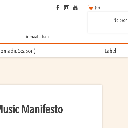
(0)
No produ
Lidmaatschap
Nomadic Season)
Label
Music Manifesto