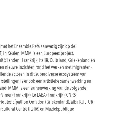
met het Ensemble Refa aanwezig zijn op de
 in Keulen. MMM is een Europees project,
t 5 landen: Frankrijk, Italië, Duitsland, Griekenland en
een nieuwe inzichten rond het werken met migranten-
illende actoren in dit superdiverse ecosysteem van
rstellingen is er ook een artistieke samenwerking en
tsland. MMM is een samenwerking van de volgende
Palmer (Frankrijk), Le LABA (Frankrijk), CNRS
stiriotites Efpathon Omadon (Griekenland), alba KULTUR
rcultural Centre (Italië) en Muziekpublique