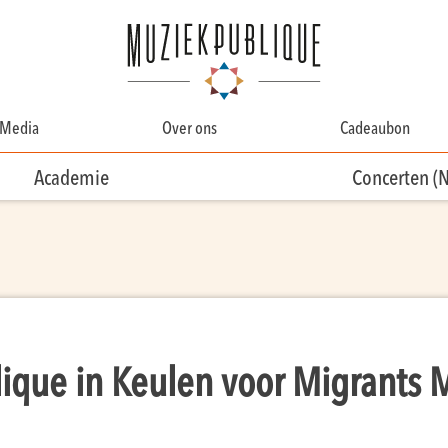
Media
Over ons
Cadeaubon
Over Ons
Academie
Concerten (
Contact
Ons team
Vrijwilligersteam
ique in Keulen voor Migrants 