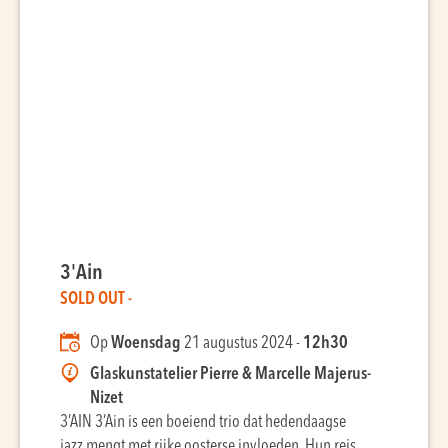
3'Ain
SOLD OUT -
Op
Woensdag
21 augustus 2024 -
12h30
Glaskunstatelier Pierre & Marcelle Majerus-
Nizet
3’AIN 3’Ain is een boeiend trio dat hedendaagse
jazz mengt met rijke oosterse invloeden. Hun reis