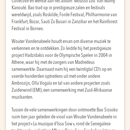
Collective en werkte aan het album ‘Mousso Lou’ van Mamy
Kanouté. Bao trad op in prestigieuze zalen en festivals
wereldwijd, zoals Roskilde, Forde Festival, Philharmonie van
Frankfurt, Bozar, Sauti Za Busari in Zanzibar en het Rainforest
Festival in Borneo.
Wouter Vandenabeele houdt ervan om diverse muziek te
verkennen en te ontdekken. Zo leidde hij het prestigieuze
project Hadzidakis voor de Olympische Spelen in 2004 in
Athene, waar hij met de zangers van Madredeus
samenwerkte. Daarnaast nam hij een twintigtal CD’s op en
voerde honderden optredens uit met onder andere
Ambrozijn, Olla Vogala en tal van andere projecten zoals
Zuiderwind (EMI), een samenwerking met Zuid-Afrikaanse
muzikanten.
Tussen de vele samenwerkingen door ontmoette Bao Sissoko
ruim tien jaar geleden de viool van Wouter Vandenabeele in
het project « La musique d’Issa Sow », rond de Senegalese