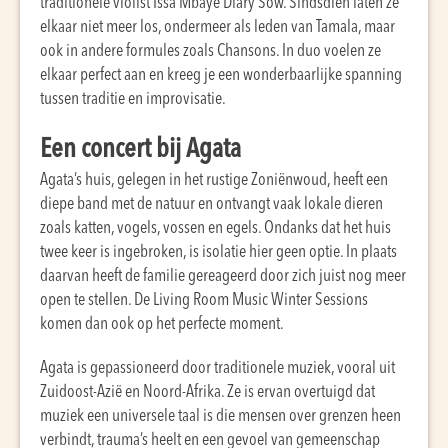
traditionele violist Issa Mbaye Diary Sow. Sindsdien laten ze
elkaar niet meer los, ondermeer als leden van Tamala, maar
ook in andere formules zoals Chansons. In duo voelen ze
elkaar perfect aan en kreeg je een wonderbaarlijke spanning
tussen traditie en improvisatie.
Een concert bij Agata
Agata’s huis, gelegen in het rustige Zoniënwoud, heeft een
diepe band met de natuur en ontvangt vaak lokale dieren
zoals katten, vogels, vossen en egels. Ondanks dat het huis
twee keer is ingebroken, is isolatie hier geen optie. In plaats
daarvan heeft de familie gereageerd door zich juist nog meer
open te stellen. De Living Room Music Winter Sessions
komen dan ook op het perfecte moment.
Agata is gepassioneerd door traditionele muziek, vooral uit
Zuidoost-Azië en Noord-Afrika. Ze is ervan overtuigd dat
muziek een universele taal is die mensen over grenzen heen
verbindt, trauma’s heelt en een gevoel van gemeenschap