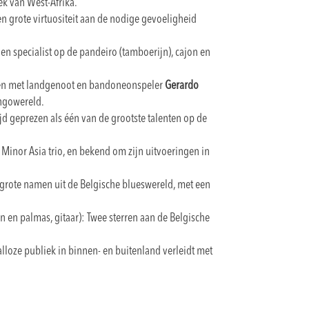
iek van West-Afrika.
 een grote virtuositeit aan de nodige gevoeligheid
 en specialist op de pandeiro (tamboerijn), cajon en
amen met landgenoot en bandoneonspeler
Gerardo
angowereld.
ijd geprezen als één van de grootste talenten op de
t Minor Asia trio, en bekend om zijn uitvoeringen in
e grote namen uit de Belgische blueswereld, met een
n en palmas, gitaar): Twee sterren aan de Belgische
alloze publiek in binnen- en buitenland verleidt met