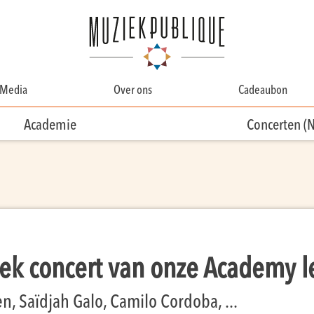
Media
Over ons
Cadeaubon
Over Ons
Academie
Concerten (
Contact
Ons team
Vrijwilligersteam
iek concert van onze Academy l
, Saïdjah Galo, Camilo Cordoba, ...