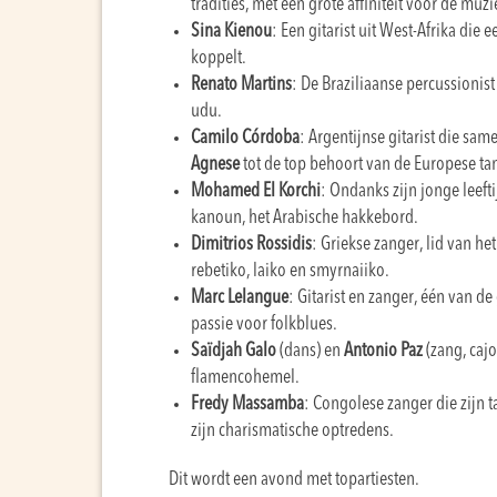
tradities, met een grote affiniteit voor de muz
Sina Kienou
: Een gitarist uit West-Afrika die
koppelt.
Renato Martins
: De Braziliaanse percussionist
udu.
Camilo Córdoba
: Argentijnse gitarist die s
Agnese
tot de top behoort van de Europese t
Mohamed El Korchi
: Ondanks zijn jonge leeft
kanoun, het Arabische hakkebord.
Dimitrios Rossidis
: Griekse zanger, lid van he
rebetiko, laiko en smyrnaiiko.
Marc Lelangue
: Gitarist en zanger, één van d
passie voor folkblues.
Saïdjah Galo
(dans) en
Antonio Paz
(zang, cajo
flamencohemel.
Fredy Massamba
: Congolese zanger die zijn t
zijn charismatische optredens.
Dit wordt een avond met topartiesten.