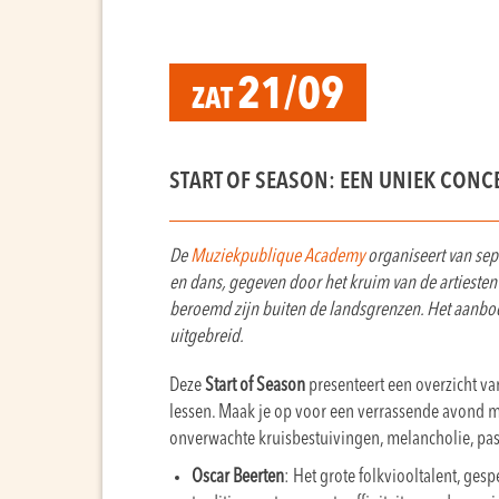
21/09
ZAT
START OF SEASON: EEN UNIEK CONC
De
Muziekpublique Academy
organiseert van sept
en dans, gegeven door het kruim van de artiesten 
beroemd zijn buiten de landsgrenzen. Het aanbod i
uitgebreid.
Deze
Start of Season
presenteert een overzicht van
lessen. Maak je op voor een verrassende avond met
onverwachte kruisbestuivingen, melancholie, pass
Oscar Beerten
: Het grote folkviooltalent, ges