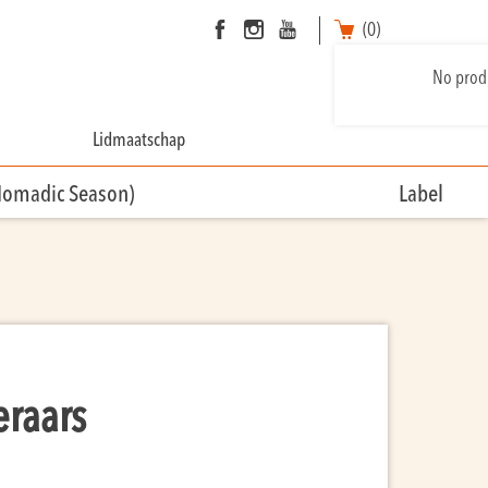
(0)
No produ
Lidmaatschap
Nomadic Season)
Label
eraars