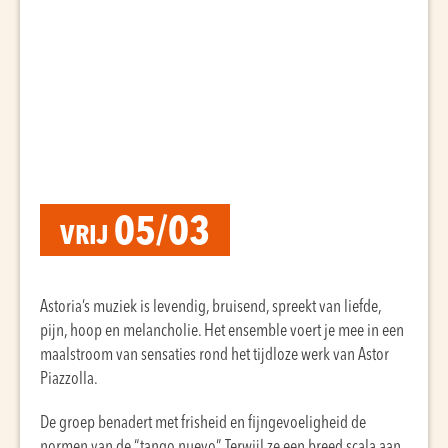
05/03
VRIJ
Astoria’s muziek is levendig, bruisend, spreekt van liefde,
pijn, hoop en melancholie. Het ensemble voert je mee in een
maalstroom van sensaties rond het tijdloze werk van Astor
Piazzolla.
De groep benadert met frisheid en fijngevoeligheid de
normen van de “tango nuevo”. Terwijl ze een breed scala aan