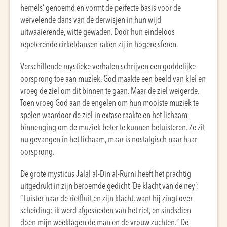
hemels’ genoemd en vormt de perfecte basis voor de
wervelende dans van de derwisjen in hun wijd
uitwaaierende, witte gewaden. Door hun eindeloos
repeterende cirkeldansen raken zij in hogere sferen.
Verschillende mystieke verhalen schrijven een goddelijke
oorsprong toe aan muziek. God maakte een beeld van klei en
vroeg de ziel om dit binnen te gaan. Maar de ziel weigerde.
Toen vroeg God aan de engelen om hun mooiste muziek te
spelen waardoor de ziel in extase raakte en het lichaam
binnenging om de muziek beter te kunnen beluisteren. Ze zit
nu gevangen in het lichaam, maar is nostalgisch naar haar
oorsprong.
De grote mysticus Jalal al-Din al-Rurni heeft het prachtig
uitgedrukt in zijn beroemde gedicht ‘De klacht van de ney’:
“Luister naar de rietfluit en zijn klacht, want hij zingt over
scheiding: ik werd afgesneden van het riet, en sindsdien
doen mijn weeklagen de man en de vrouw zuchten.” De